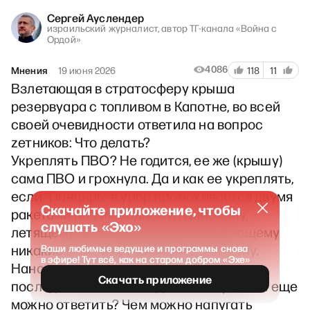
Сергей Ауслендер
израильский журналист, автор ТГ-канала «Война с
Ордой»
4086
Мнения
19 июня 2026
118
11
Взлетающая в стратосферу крыша
резервуара с топливом в Капотне, во всей
своей очевидности ответила на вопрос
zетников: Что делать?
Укреплять ПВО? Не годится, ее же (крышу)
сама ПВО и грохнула. Да и как ее укреплять,
если “Панцирь” в упор промахивается двумя
Скачайте приложение, чтобы
ракетами по тихоходному, одинокому,
слушать «Эхо»
летящему по прямой и не использующему
никакие меры противодействия, дрону.
Ваши любимые ведущие и программы снова
в эфире! Тут всё, как на старом добром «Эхе»
Наносить ответные удары? Ну, после
Скачать приложение
последней зимы, Охмадета и Лавры, чем еще
можно ответить? Чем можно напугать