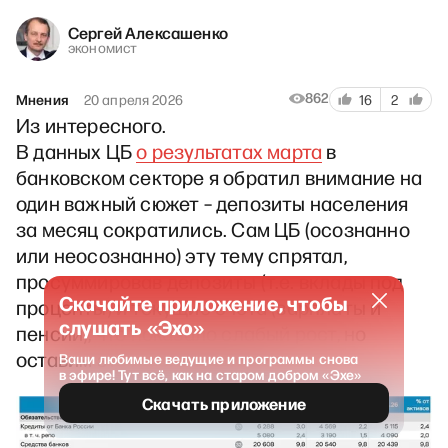
Сергей Алексашенко
экономист
862
Мнения
20 апреля 2026
16
2
Из интересного.
В данных ЦБ
о результатах марта
в
банковском секторе я обратил внимание на
один важный сюжет – депозиты населения
за месяц сократились. Сам ЦБ (осознанно
или неосознанно) эту тему спрятал,
просуммировав депозиты (т.е. вклады под
Скачайте приложение, чтобы
проценты) и текущие счета (зарплаты и
слушать «Эхо»
пенсии), что показало слабый рост, но
оставим это на его совести.
Ваши любимые ведущие и программы снова
в эфире! Тут всё, как на старом добром «Эхе»
Скачать приложение