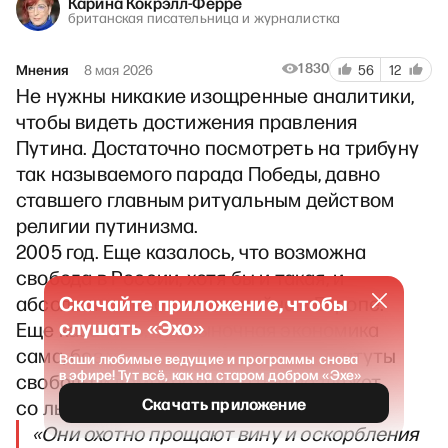
Карина Кокрэлл-Ферре
британская писательница и журналистка
1830
Мнения
8 мая 2026
56
12
Не нужны никакие изощренные аналитики,
чтобы видеть достижения правления
Путина. Достаточно посмотреть на трибуну
так называемого парада Победы, давно
ставшего главным ритуальным действом
религии путинизма.
2005 год. Еще казалось, что возможна
свобода в России, хотя бы и такая, и —
Скачайте приложение, чтобы
абсолютно невозможна война в Европе.
слушать «Эхо»
Еще казалось, что рыночная экономика
сама, без усилий, сформирует институты
Ваши любимые ведущие и программы снова
в эфире! Тут всё, как на старом добром «Эхе»
свободы и демократии. Агнец возляжет
Скачать приложение
со львом.
«Они охотно прощают вину и оскорбления