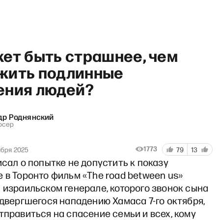
ет быть страшнее, чем
жить подлинные
ения людей?
ast show с Максимом Поляк
др Роднянский
юсер
1773
ября 2025
79
13
исал о попытке не допустить к показу
 в Торонто фильм «The road between us»
 израильском генерале, которого звонок сына
одвергшегося нападению Хамаса 7-го октября,
тправиться на спасение семьи и всех, кому