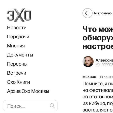
На главную
Что мож
Новости
обнару
Передачи
настро
Мнения
Документы
Breakf
Алексан
Персоны
кинопрод
Встречи
Мнения
19 сент
Эхо Книги
Помните, я п
на фестивале
Архив Эха Москвы
об отставном
из кибуца, п
заставляет о