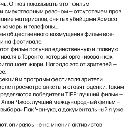
чь. Отказ показывать этот фильм
и смехотворным резоном — отсутствием прав
вание материалов, снятых убийцами Хамаса
е камеры и телефоны…
ем общественного возмущения фильм все-
и на фестивале.
этот фильм получил единственную и главную
иваля в Торонто, который организован как
риглашает жюри. Награда эта от зрителей —
ce.
 секций и программ фестиваля зрители
сле просмотра анкеты и ставят оценки. Таким
пределяются победители TIFF: лучший фильм —
» Хлои Чжао, лучший международный фильм —
 выбора» Пак Чан-ука, а документальный я уже
ют, опираясь не на мнения активистов