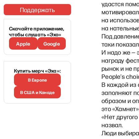
удастся помо
Поддержать
мотивировал
на использо
на нательны
Скачайте приложение,
чтобы слушать «Эхо»
Под давлени
Apple
Google
таки показал
И надо же — 
награду фест
рынок и не п
Купить мерч «Эха»:
People’s choi
В Европе
В каждой из
заполняют по
В США и Канаде
образом и о
это «Хамнет
«Нет другого
назвал.
Люди выбира