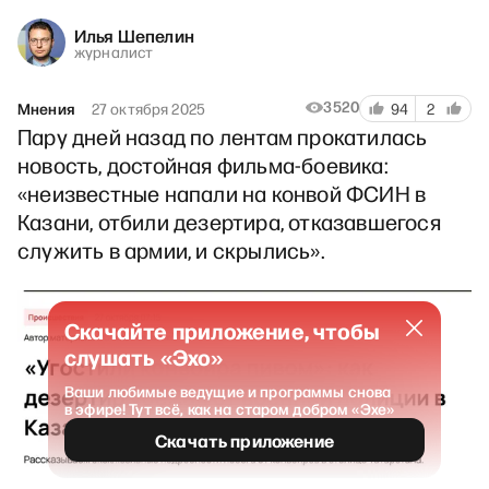
Илья Шепелин
журналист
3520
Мнения
27 октября 2025
94
2
Пару дней назад по лентам прокатилась
новость, достойная фильма-боевика:
«неизвестные напали на конвой ФСИН в
Казани, отбили дезертира, отказавшегося
служить в армии, и скрылись».
Скачайте приложение, чтобы
слушать «Эхо»
Ваши любимые ведущие и программы снова
в эфире! Тут всё, как на старом добром «Эхе»
Скачать приложение