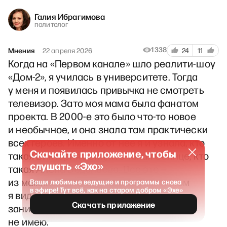
Галия Ибрагимова
политолог
1338
Мнения
22 апреля 2026
24
11
Когда на «Первом канале» шло реалити-шоу
«Дом-2», я училась в университете. Тогда
у меня и появилась привычка не смотреть
телевизор. Зато моя мама была фанатом
проекта. В 2000-е это было что-то новое
и необычное, и она знала там практически
всех героев. Именно от нее я и узнала, кто
Скачайте приложение, чтобы
такая Виктория Боня, кто такая Солнце, кто
слушать «Эхо»
такая Алена Водонаева. Все это —
из маминых рассказов. Конечно, потом
Ваши любимые ведущие и программы снова
в эфире! Тут всё, как на старом добром «Эхе»
я видела, как они выглядят, но чем они
Скачать приложение
занимались внутри «Дома-2», понятия
не имею.