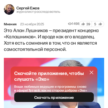
Сергей Ежов
журналист-расследователь
1498
Мнения
23 ноября 2025
39
5
Это Алан Лушников — президент концерна
«Калашников». И вроде как его владелец.
Хотя есть сомнения в том, что он является
самостоятельной персоной.
Скачайте приложение, чтобы
слушать «Эхо»
Ваши любимые ведущие и программы снова
в эфире! Тут всё, как на старом добром «Эхе»
Скачать приложение