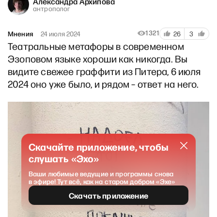
Александра Архипова
антрополог
1321
Мнения
24 июля 2024
26
3
Театральные метафоры в современном
Эзоповом языке хороши как никогда. Вы
видите свежее граффити из Питера, 6 июля
2024 оно уже было, и рядом – ответ на него.
Скачайте приложение, чтобы
слушать «Эхо»
Ваши любимые ведущие и программы снова
в эфире! Тут всё, как на старом добром «Эхе»
Скачать приложение