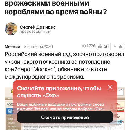
вражескими военными
кораблями во время войны?
Сергей Давидис
правозащитник
1726
Мнения
23 января 2026
56
9
Российский военный суд заочно приговорил
украинского полковника за потопление
крейсера “Москва”, обвинив его в акте
международного терроризма.
Скачайте приложение, чтобы
слушать «Эхо»
Ваши любимые ведущие и программы снова
в эфире! Тут всё, как на старом добром «Эхе»
Скачать приложение