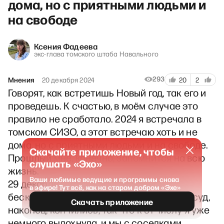
дома, но с приятными людьми и
на свободе
Ксения Фадеева
экс-глава томского штаба Навального
293
Мнения
20 декабря 2024
20
2
Говорят, как встретишь Новый год, так его и
проведешь. К счастью, в моём случае это
правило не сработало. 2024 я встречала в
томском СИЗО, а этот встречаю хоть и не
дома, но с приятными людьми и на свободе.
Скачайте приложение, чтобы
Прошлый мне, конечно, запомнится на всю
слушать «Эхо»
жизнь.
Ваши любимые ведущие и программы снова
29 декабря мне вынесли приговор,
в эфире! Тут всё, как на старом добром «Эхе»
бесконечные изматывающие поездки в суд,
Скачать приложение
наконец, кончились, так что к 31 числу я уже
немного выдохнула, и мы с соседками