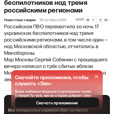
беспилотников над тремя
российскими регионами
26
Новостные сводки
28 октября 2025
1
0
Российская ПВО перехватила за ночь 17
украинских беспилотников над тремя
российскими регионами, в том числе один —
над Московской областью, отчитались в
Минобороны.
Мэр Москвы Сергей Собянин с прошедшего
вечера написал о трёх сбитых вблизи
Москвы беспилотниках. О последствиях на
Скачайте приложение, чтобы
земле не сообщается.
слушать «Эхо»
Ваши любимые ведущие и программы снова
в эфире! Тут всё, как на старом добром «Эхе»
Скачать приложение
Все материалы и сервисы «Эха» остаются