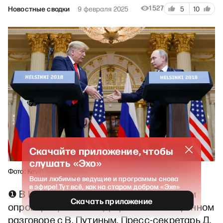
1527
Новостные сводки
9 февраля 2025
5
10
Скачайте приложение, чтобы
слушать «Эхо»
Фото: Kevin Lamarque / Reuters
Ваши любимые ведущие и программы снова
в эфире! Тут всё, как на старом добром «Эхе»
❶ В Кремле отказались подтвердить или
Скачать приложение
опровергнуть слова Д. Трампа о телефонном
разговоре с В. Путиным. Пресс-секретарь Д.