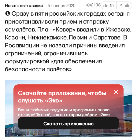
2138
Новостные сводки
5 января 2025
15
2
❶ Сразу в пяти российских городах сегодня
приостанавливали приём и отправку
самолётов. План «Ковёр» вводили в Ижевске,
Казани, Нижнекамске, Перми и Саратове. В
Росавиации не назвали причины введения
ограничений, ограничившись
формулировкой «для обеспечения
безопасности полётов».
Скачайте приложение, чтобы
слушать «Эхо»
Ваши любимые ведущие и программы снова
в эфире! Тут всё, как на старом добром «Эхе»
Скачать приложение