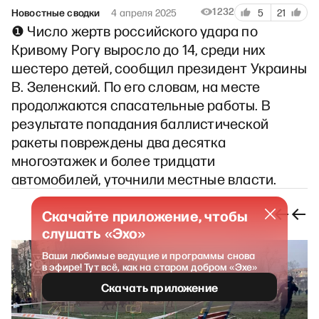
1232
Новостные сводки
4 апреля 2025
5
21
❶ Число жертв российского удара по
Кривому Рогу выросло до 14, среди них
шестеро детей, сообщил президент Украины
В. Зеленский. По его словам, на месте
продолжаются спасательные работы. В
результате попадания баллистической
ракеты повреждены два десятка
многоэтажек и более тридцати
автомобилей, уточнили местные власти.
Скачайте приложение, чтобы
слушать «Эхо»
Ваши любимые ведущие и программы снова
в эфире! Тут всё, как на старом добром «Эхе»
Скачать приложение