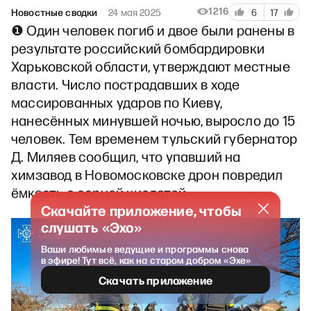
1216
Новостные сводки
24 мая 2025
6
17
❶ Один человек погиб и двое были ранены в
результате российский бомбардировки
Харьковской области, утверждают местные
власти. Число пострадавших в ходе
массированных ударов по Киеву,
нанесённых минувшей ночью, выросло до 15
человек. Тем временем тульский губернатор
Д. Миляев сообщил, что упавший на
химзавод в Новомосковске дрон повредил
ёмкость с серной кислотой.
Скачайте приложение, чтобы
слушать «Эхо»
Ваши любимые ведущие и программы снова
в эфире! Тут всё, как на старом добром «Эхе»
Скачать приложение