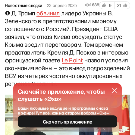
1688
Новостные сводки
23 апреля 2025
9
21
❶ Д. Трамп
обвинил
лидера Украины В.
Зеленского в препятствовании мирному
соглашению с Россией. Президент США
заявил, что отказ Киева обсуждать статус
Крыма вредит переговорам. Тем временем
представитель Кремля Д. Песков в интервью
французской газете
Le Point
назвал условия
окончания войны — это вывод подразделений
ВСУ из четырёх частично оккупированных
регионов Украины.
Скачайте приложение, чтобы
слушать «Эхо»
Ваши любимые ведущие и программы снова
в эфире! Тут всё, как на старом добром «Эхе»
Скачать приложение