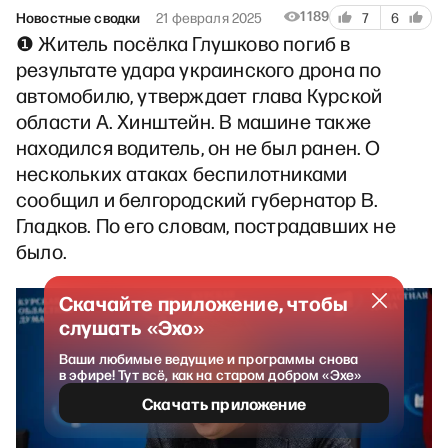
1189
Новостные сводки
21 февраля 2025
7
6
❶ Житель посёлка Глушково погиб в
результате удара украинского дрона по
автомобилю, утверждает глава Курской
области А. Хинштейн. В машине также
находился водитель, он не был ранен. О
нескольких атаках беспилотниками
сообщил и белгородский губернатор В.
Гладков. По его словам, пострадавших не
было.
Скачайте приложение, чтобы
слушать «Эхо»
Ваши любимые ведущие и программы снова
в эфире! Тут всё, как на старом добром «Эхе»
Скачать приложение