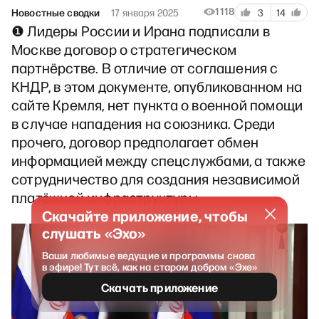
1118
Новостные сводки
17 января 2025
3
14
❶ Лидеры России и Ирана подписали в
Москве договор о стратегическом
партнёрстве. В отличие от соглашения с
КНДР, в этом документе, опубликованном на
сайте Кремля, нет пункта о военной помощи
в случае нападения на союзника. Среди
прочего, договор предполагает обмен
информацией между спецслужбами, а также
сотрудничество для создания независимой
платёжной инфраструктуры.
Скачайте приложение, чтобы
слушать «Эхо»
Ваши любимые ведущие и программы снова
в эфире! Тут всё, как на старом добром «Эхе»
Скачать приложение