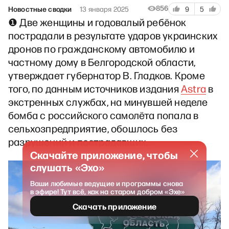
856
Новостные сводки
13 января 2025
9
5
❶ Две женщины и годовалый ребёнок
пострадали в результате ударов украинских
дронов по гражданскому автомобилю и
частному дому в Белгородской области,
утверждает губернатор В. Гладков. Кроме
того, по данным источников издания
Astra
в
экстренных службах, на минувшей неделе
бомба с российского самолёта попала в
сельхозпредприятие, обошлось без
разрушений и пострадавших.
Скачайте приложение, чтобы
слушать «Эхо»
Ваши любимые ведущие и программы снова
в эфире! Тут всё, как на старом добром «Эхе»
Скачать приложение