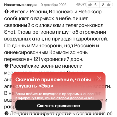
671
Новостные сводки
9 декабря 2025
6
2
❶ Жители Рязани, Воронежа и Чебоксар
сообщают о взрывах в небе, пишет
связанный с силовиками телеграм-канал
Shot. Главы регионов пишут об отражении
воздушных атак, не приводя подробностей.
По данным Минобороны, над Россией и
аннексированным Крымом за ночь
перехвачен 121 украинский дрон.
❷ Российские военные нанесли
массированные удары по Сумам,
Скачайте приложение, чтобы
значительная часть города осталась без
слушать «Эхо»
электричества, отчитались местные власти.
В некоторых районах также отсутствует
Ваши любимые ведущие и программы снова
в эфире! Тут всё, как на старом добром «Эхе»
водоснабжение. Данных о пострадавших и
Скачать приложение
разрушениях пока нет.
❸ Лондон планирует достичь соглашения об