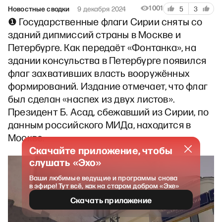
1001
Новостные сводки
9 декабря 2024
5
3
❶ Государственные флаги Сирии сняты со
зданий дипмиссий страны в Москве и
Петербурге. Как передаёт «Фонтанка», на
здании консульства в Петербурге появился
флаг захвативших власть вооружённых
формирований. Издание отмечает, что флаг
был сделан «наспех из двух листов».
Президент Б. Асад, сбежавший из Сирии, по
данным российского МИДа, находится в
Москве.
Скачайте приложение, чтобы
слушать «Эхо»
Ваши любимые ведущие и программы снова
в эфире! Тут всё, как на старом добром «Эхе»
Скачать приложение