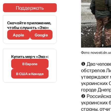
Поддержать
Скачайте приложение,
чтобы слушать «Эхо»
Apple
Google
Фото: novosti.dn.u
Купить мерч «Эха»:
❶ Два челов
В Европе
обстрелов Л
В США и Канаде
утверждают 
украинских 
городе Днепр
❷ Российска
украинских 
страны, отч