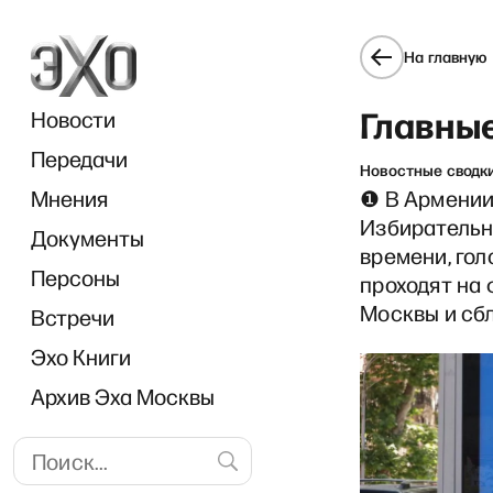
На главную
Главные
Новости
Передачи
Новостные сводк
Мнения
❶ В Армении
Избирательн
Документы
Break
времени, гол
Персоны
проходят на
Москвы и сб
Встречи
Эхо Книги
Архив Эха Москвы