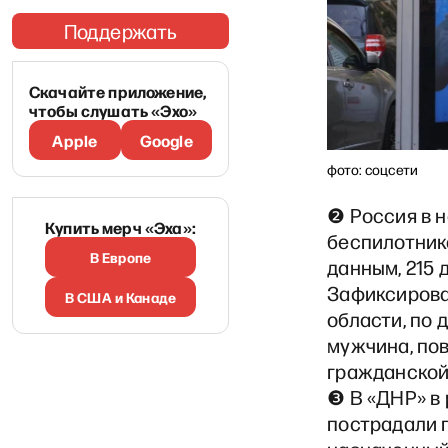
Поддержать
Скачайте приложение,
чтобы слушать «Эхо»
Apple
Google
фото: соцсети
❷ Россия в н
Купить мерч «Эха»:
беспилотник
В Европе
данным, 215 
Зафиксирова
В США и Канаде
области, по 
мужчина, по
гражданской
❸ В «ДНР» в 
пострадали п