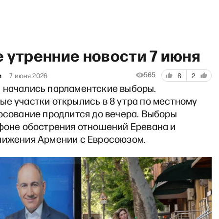
 утренние новости 7 июня
565
и
7 июня 2026
8
2
 начались парламентские выборы.
ые участки открылись в 8 утра по местному
fast show c Филиппенко и П
осование продлится до вечера. Выборы
 фоне обострения отношений Еревана и
лижения Армении с Евросоюзом.