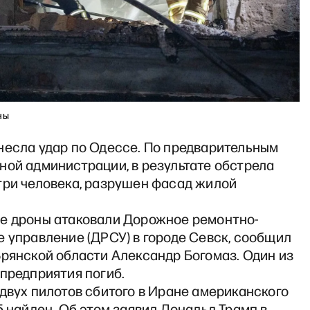
ны
несла удар по Одессе. По предварительным
ной администрации, в результате обстрела
три человека, разрушен фасад жилой
е дроны атаковали Дорожное ремонтно-
 управление (ДРСУ) в городе Севск, сообщил
Брянской области Александр Богомаз. Один из
предприятия погиб.
двух пилотов сбитого в Иране американского
5 найден. Об этом заявил Дональд Трамп в