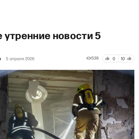
 утренние новости 5
536
и
5 апреля 2026
0
10
с Антоном Рубиным и Даше