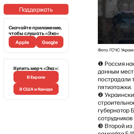
Поддержать
Скачайте приложение,
чтобы слушать «Эхо»
Apple
Google
Фото: ГСЧС Украи
❶ Россия на
Купить мерч «Эха»:
данным мест
В Европе
пострадали 
пятиэтажки.
В США и Канаде
❷ Украински
строительное
губернатор 
сотрудников 
❸ Второй из 
самолёта F-1