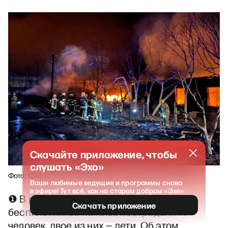
Скачайте приложение, чтобы
слушать «Эхо»
Фото: LSM. lv
Ваши любимые ведущие и программы снова
в эфире! Тут всё, как на старом добром «Эхе»
❶ В результате ночного налёта
Скачать приложение
беспилотников на Киев пострадали 11
человек, двое из них — дети. Об этом