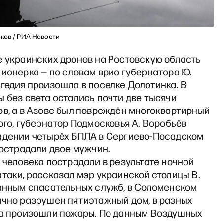
ьков / РИА Новости
е украинских дронов на Ростовскую область
ионерка — по словам врио губернатора Ю.
гедия произошла в поселке Долотинка. В
 без света остались почти две тысячи
ов, а в Азове был повреждён многоквартирный
ого, губернатор Подмосковья А. Воробьёв
адении четырёх БПЛА в Сергиево-Посадском
пострадали двое мужчин.
 человека пострадали в результате ночной
таки, рассказал мэр украинской столицы В.
данным спасательных служб, в Соломенском
ично разрушен пятиэтажный дом, в разных
да произошли пожары. По данным Воздушных