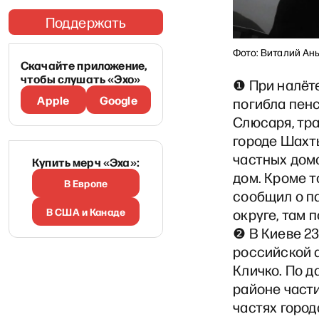
Поддержать
Фото: Виталий Ан
Скачайте приложение,
чтобы слушать «Эхо»
❶ При налёт
Apple
Google
погибла пенс
Слюсаря, тра
городе Шахты
частных дом
Купить мерч «Эха»:
дом. Кроме т
В Европе
сообщил о п
В США и Канаде
округе, там 
❷ В Киеве 23
российской а
Кличко. По 
районе част
частях горо