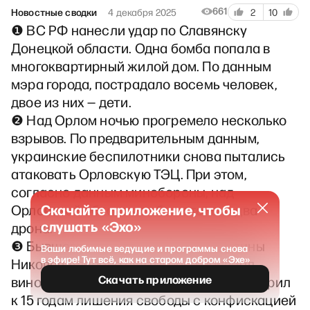
661
Новостные сводки
4 декабря 2025
2
10
❶ ВС РФ нанесли удар по Славянску
Донецкой области. Одна бомба попала в
многоквартирный жилой дом. По данным
мэра города, пострадало восемь человек,
двое из них — дети.
❷ Над Орлом ночью прогремело несколько
взрывов. По предварительным данным,
украинские беспилотники снова пытались
атаковать Орловскую ТЭЦ. При этом,
согласно данным минобороны, над
Скачайте приложение, чтобы
Орловской областью сбили только два
слушать «Эхо»
дрона.
❸ Бывшего премьер-министра Украины
Ваши любимые ведущие и программы снова
в эфире! Тут всё, как на старом добром «Эхе»
Николая Азарова суд в Киеве признал
Скачать приложение
виновным в госизмене и заочно приговорил
к 15 годам лишения свободы с конфискацией