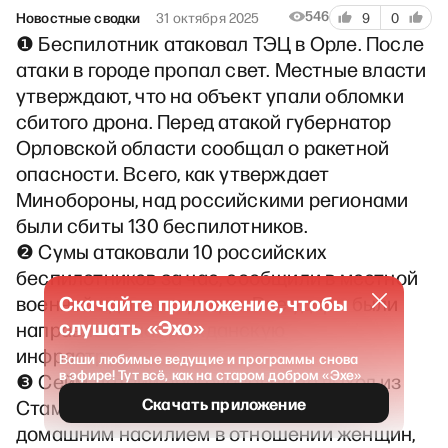
546
Новостные сводки
31 октября 2025
9
0
❶ Беспилотник атаковал ТЭЦ в Орле. После
атаки в городе пропал свет. Местные власти
утверждают, что на объект упали обломки
сбитого дрона. Перед атакой губернатор
Орловской области сообщал о ракетной
опасности. Всего, как утверждает
Минобороны, над российскими регионами
были сбиты 130 беспилотников.
❷ Сумы атаковали 10 российских
беспилотников за час, сообщили в местной
Скачайте приложение, чтобы
военной администрации. Все удары были
слушать «Эхо»
направлены на гражданскую
инфраструктуру.
Ваши любимые ведущие и программы снова
в эфире! Тут всё, как на старом добром «Эхе»
❸ Сейм Латвии проголосовал за выход из
Скачать приложение
Стамбульской конвенции по борьбе с
домашним насилием в отношении женщин,