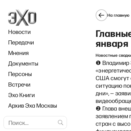
На главную
Главные
Новости
января
Передачи
Мнения
Новостные сводк
❶ Владимир 
Документы
«энергетичес
Персоны
США смогут 
Встречи
ситуацию по
дни», — заяв
Эхо Книги
видеообращ
Архив Эха Москвы
❷ Глава вне
заявлением 
стран с выс