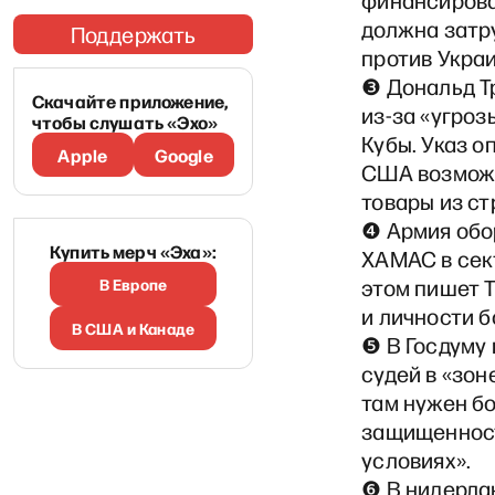
финансирован
должна затр
Поддержать
против Укра
❸ Дональд Т
Скачайте приложение,
из-за «угро
чтобы слушать «Эхо»
Кубы. Указ о
Apple
Google
США возможн
товары из ст
❹ Армия обор
Купить мерч «Эха»:
ХАМАС в сект
В Европе
этом пишет T
и личности б
В США и Канаде
❺ В Госдуму 
судей в «зон
там нужен б
защищенност
условиях».
❻ В нидерла