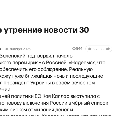
 утренние новости 30
844
и
30 января 2026
18
3
Зеленский подтвердил начало
«Хочу сказать. Ларина» со С
кого перемирия» с Россией. «Надеемся, что
обеспечить его соблюдение. Реальную
кажут уже ближайшая ночь и последующие
ил президент Украины в своём вечернем
ении.
шней политики ЕС Кая Каллас выступила с
по поводу включения России в чёрный список
оким риском отмывания денег и