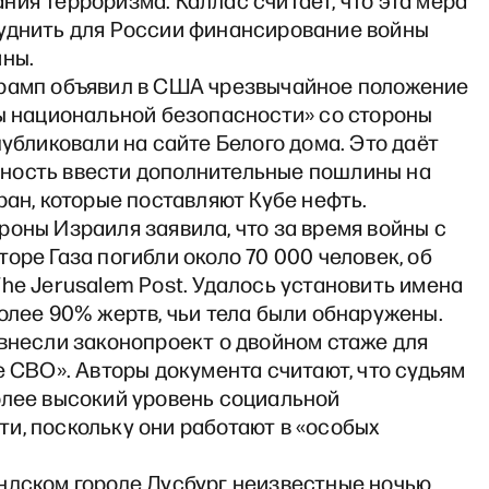
ия терроризма. Каллас считает, что эта мера
уднить для России финансирование войны
ины.
рамп объявил в США чрезвычайное положение
зы национальной безопасности» со стороны
публиковали на сайте Белого дома. Это даёт
ость ввести дополнительные пошлины на
ран, которые поставляют Кубе нефть.
оны Израиля заявила, что за время войны с
оре Газа погибли около 70 000 человек, об
he Jerusalem Post. Удалось установить имена
олее 90% жертв, чьи тела были обнаружены.
внесли законопроект о двойном стаже для
е СВО». Авторы документа считают, что судьям
олее высокий уровень социальной
и, поскольку они работают в «особых
ндском городе Дусбург неизвестные ночью