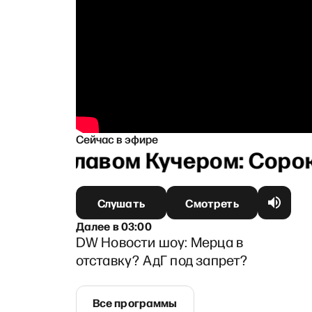
Сейчас в эфире
таниславом Кучером: Сорок д
Слушать
Смотреть
Далее
в
03:00
DW Новости шоу: Мерца в
отставку? АдГ под запрет?
Все программы