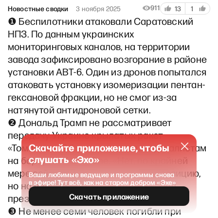
911
Новостные сводки
3 ноября 2025
13
1
❶ Беспилотники атаковали Саратовский
НПЗ. По данным украинских
мониторинговых каналов, на территории
завода зафиксировано возгорание в районе
установки АВТ-6. Один из дронов попытался
атаковать установку изомеризации пентан-
гексановой фракции, но не смог из-за
натянутой антидроновой сетки.
❷ Дональд Трамп не рассматривает
передачу Украине крылатых ракет
Скачайте приложение, чтобы
«Томагавк». Об этом он заявил журналистам
слушать «Эхо»
на борту Air Force One. «Нет, по крайней
мере сейчас. Да, я могу изменить позицию,
Ваши любимые ведущие и программы снова
в эфире! Тут всё, как на старом добром «Эхе»
но на данный момент — нет», — сказал
Скачать приложение
президент США.
❸ Не менее семи человек погибли при