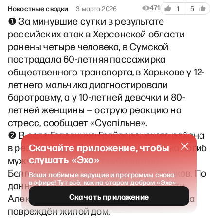
471
Новостные сводки
3 марта 2026
1
5
❶ За минувшие сутки в результате
российских атак в Херсонской области
ранены четыре человека, в Сумской
пострадала 60-летняя пассажирка
общественного транспорта, в Харькове у 12-
летнего мальчика диагностировали
баротравму, а у 10-летней девочки и 80-
летней женщины — острую реакцию на
стресс, сообщает «Суспiльне».
❷ В селе Головчино Грайворонского района
Скачайте приложение, чтобы
в результате детонации беспилотника погиб
слушать «Эхо»
мужчина, утверждает губернатор
Белгородской области Вячеслав Гладков. По
Ваши любимые ведущие и программы снова
в эфире! Тут всё, как на старом добром «Эхе»
данным губернатора Брянской области
Скачать приложение
Александра Богомаза, в посёлке Суземка
повреждён жилой дом.