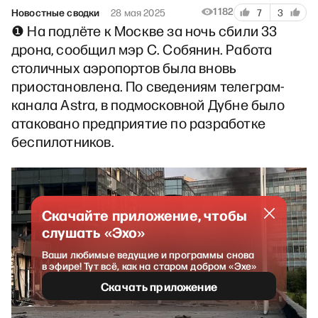
1182
Новостные сводки
28 мая 2025
7
3
❶ На подлёте к Москве за ночь сбили 33
дрона, сообщил мэр С. Собянин. Работа
столичных аэропортов была вновь
приостановлена. По сведениям телеграм-
канала Astra, в подмосковной Дубне было
атаковано предприятие по разработке
беспилотников.
Скачайте приложение, чтобы
слушать «Эхо»
Ваши любимые ведущие и программы снова
в эфире! Тут всё, как на старом добром «Эхе»
Скачать приложение