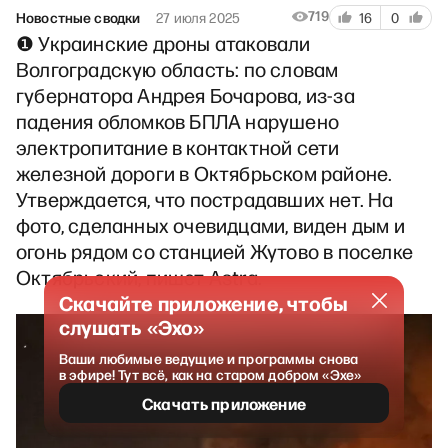
719
Новостные сводки
27 июля 2025
16
0
❶ Украинские дроны атаковали
Волгоградскую область: по словам
губернатора Андрея Бочарова, из-за
падения обломков БПЛА нарушено
электропитание в контактной сети
железной дороги в Октябрьском районе.
Утверждается, что пострадавших нет. На
фото, сделанных очевидцами, виден дым и
огонь рядом со станцией Жутово в поселке
Октябрьский, пишет Astra.
Скачайте приложение, чтобы
слушать «Эхо»
Ваши любимые ведущие и программы снова
в эфире! Тут всё, как на старом добром «Эхе»
Скачать приложение