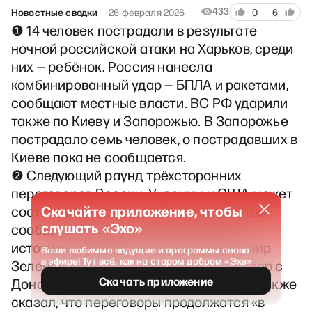
433
Новостные сводки
26 февраля 2026
0
6
❶ 14 человек пострадали в результате
ночной российской атаки на Харьков, среди
них — ребёнок. Россия нанесла
комбинированный удар — БПЛА и ракетами,
сообщают местные власти. ВС РФ ударили
также по Киеву и Запорожью. В Запорожье
пострадало семь человек, о пострадавших в
Киеве пока не сообщается.
❷ Следующий раунд трёхсторонних
переговоров России, Украины и США может
Скачайте приложение, чтобы
состояться в районе 4–5 марта. Об этом
слушать «Эхо»
сообщает Bloomberg со ссылкой на
источники. Накануне вечером Владимир
Ваши любимые ведущие и программы снова
в эфире! Тут всё, как на старом добром «Эхе»
Зеленский провёл телефонный разговор с
Скачать приложение
Дональдом Трампом. После звонка он также
сказал, что переговоры продолжатся «в