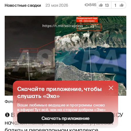
846
Новостные сводки
23 мая 2026
13
1
Скачайте приложение, чтобы
слушать «Эхо»
Фото: Astra / Telegram
Ваши любимые ведущие и программы снова
в эфире! Тут всё, как на старом добром «Эхе»
❶ В Новороссийске в результате атаки ВСУ
Скачать приложение
начался пожар на нефтебазе «Грушовая
балка» и перевалочном комплексе