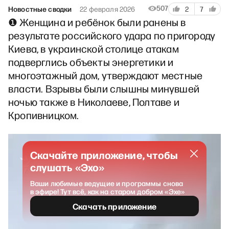
507
Новостные сводки
22 февраля 2026
2
7
❶ Женщина и ребёнок были ранены в
результате российского удара по пригороду
Киева, в украинской столице атакам
подверглись объекты энергетики и
многоэтажный дом, утверждают местные
власти. Взрывы были слышны минувшей
ночью также в Николаеве, Полтаве и
Кропивницком.
Скачайте приложение, чтобы
слушать «Эхо»
Ваши любимые ведущие и программы снова
в эфире! Тут всё, как на старом добром «Эхе»
Скачать приложение