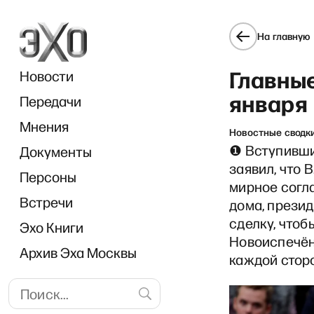
На главную
Главные
Новости
января
Передачи
Мнения
Новостные сводк
❶ Вступивши
Документы
Breakfast show c Ф
заявил, что 
Персоны
мирное согл
Встречи
дома, презид
сделку, чтоб
Эхо Книги
Новоиспечённ
Архив Эха Москвы
каждой сторо