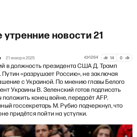
 утренние новости 21
1264
и
21 января 2025
14
0
й в должность президента США Д. Трамп
илиппенко и Поляковым
В. Путин «разрушает Россию», не заключая
ашение с Украиной. По мнению главы Белого
ент Украины В. Зеленский готов подписать
ы положить конец войне, передаёт AFP.
ый госсекретарь М. Рубио подчеркнул, что
не придётся пойти на уступки.