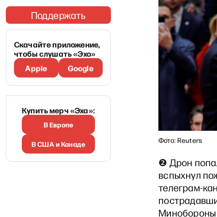
Поддержать
Скачайте приложение,
чтобы слушать «Эхо»
Apple
Google
Купить мерч «Эха»:
В Европе
Фото: Reuters
В США и Канаде
❷ Дрон попа
вспыхнул по
телеграм-кан
пострадавши
Минобороны 