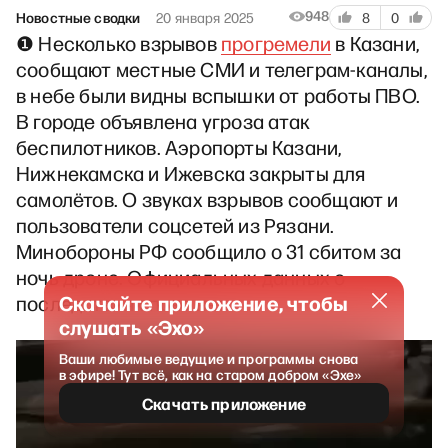
948
Новостные сводки
20 января 2025
8
0
❶ Несколько взрывов
прогремели
в Казани,
сообщают местные СМИ и телеграм-каналы,
в небе были видны вспышки от работы ПВО.
В городе объявлена угроза атак
беспилотников. Аэропорты Казани,
Нижнекамска и Ижевска закрыты для
самолётов. О звуках взрывов сообщают и
пользователи соцсетей из Рязани.
Минобороны РФ сообщило о 31 сбитом за
ночь дроне. Официальных данных о
Скачайте приложение, чтобы
последствиях пока нет.
слушать «Эхо»
Ваши любимые ведущие и программы снова
в эфире! Тут всё, как на старом добром «Эхе»
Скачать приложение