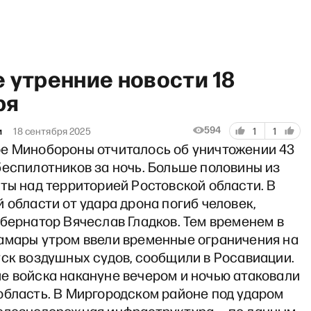
 утренние новости 18
ря
594
и
18 сентября 2025
1
1
е Минобороны отчиталось об уничтожении 43
ортрет дня: Элла Памфилова
беспилотников за ночь. Больше половины из
ты над территорией Ростовской области. В
 области от удара дрона погиб человек,
бернатор Вячеслав Гладков. Тем временем в
амары утром ввели временные ограничения на
уск воздушных судов, сообщили в Росавиации.
е войска накануне вечером и ночью атаковали
область. В Миргородском районе под ударом