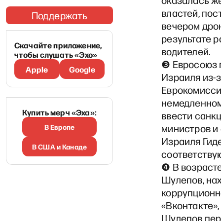
оказалась ж
властей, пос
Поддержать
вечером дрон
результате 
Скачайте приложение,
водителей.
чтобы слушать «Эхо»
❸ Евросоюз 
Apple
Google
Израиля из-з
Еврокомисси
немедленному
Купить мерч «Эха»:
ввести санк
В Европе
министров и
Израиля Гиде
В США и Канаде
соответствую
❹ В возрасте
Шулепов, на
коррупционно
«Вконтакте»,
Шулепов пере