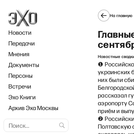
На главную
Главные
Новости
сентяб
Передачи
Мнения
Новостные сводк
❶ Российско
Документы
П
украинских 
Персоны
них были сби
Встречи
Белгородской
рассказал гу
Эхо Книги
аэропорту С
Архив Эха Москвы
приём и вып
❷ Российски
Полтавскую 