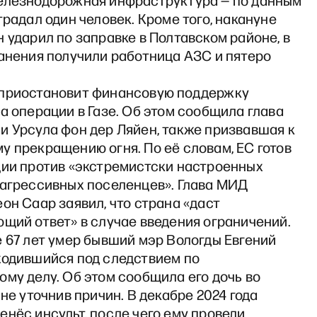
елезнодорожная инфраструктура — по данным
традал один человек. Кроме того, накануне
 ударил по заправке в Полтавском районе, в
ранения получили работница АЗС и пятеро
приостановит финансовую поддержку
а операции в Газе. Об этом сообщила глава
и Урсула фон дер Ляйен, также призвавшая к
 прекращению огня. По её словам, ЕС готов
ции против «экстремистски настроенных
 агрессивных поселенцев». Глава МИД
он Саар заявил, что страна «даст
щий ответ» в случае введения ограничений.
 67 лет умер бывший мэр Вологды Евгений
ходившийся под следствием по
му делу. Об этом сообщила его дочь во
 не уточнив причин. В декабре 2024 года
нёс инсульт, после чего ему провели