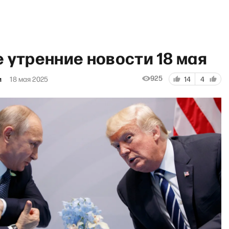
 утренние новости 18 мая
925
и
18 мая 2025
14
4
трет дня: Элла Памфилова —