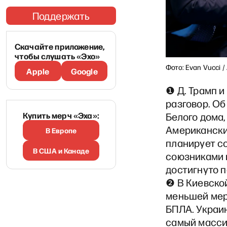
Поддержать
Скачайте приложение,
чтобы слушать «Эхо»
Фото: Evan Vucci /
Apple
Google
❶ Д. Трамп и
разговор. Об
Купить мерч «Эха»:
Белого дома,
Американский
В Европе
планирует с
В США и Канаде
союзниками п
достигнуто 
❷ В Киевско
меньшей мер
БПЛА. Украи
самый масси