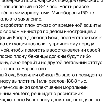
 задержки пассажирских поездов одесского и
 направлений на 3-4 часа. Часть рейсов
енёнными маршрутами. Минобороны РФ не
ало это заявление.
разработал план отказа от временной защиты
По словам министра по делам иностранцев и
ании Кааре Дювбада Бека, пора «готовиться к
гда ситуация позволит украинскому народу
мой, чтобы помогать в восстановлении своей
ласно плану, беженцы должны будут либо
аину, либо перейти на другой легальный статус
в странах Евросоюза.
ый суд Бразилии обязал бывшего президента
ару выплатить 1 млн реалов (188,8 тыс.
омпенсации за коллективный моральный
нным Reuters, речь идет о расистских
х, которые Болсонару допустил, находясь на