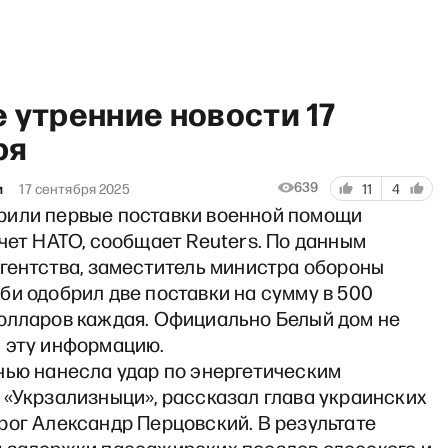
 утренние новости 17
ря
639
и
17 сентября 2025
11
4
или первые поставки военной помощи
ответ, Дроны в Лейпциге
чет НАТО, сообщает Reuters. По данным
агентства, заместитель министра обороны
би одобрил две поставки на сумму в 500
олларов каждая. Официально Белый дом не
 эту информацию.
чью нанесла удар по энергетическим
 «Укрзализныци», рассказал глава украинских
рог Александр Перцовский. В результате