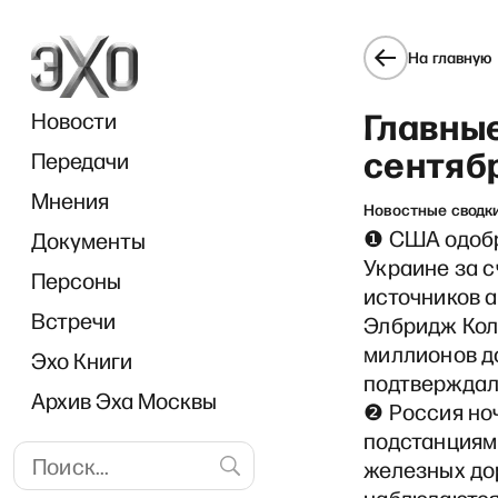
На главную
Главные
Новости
сентяб
Передачи
Мнения
Новостные сводк
❶ США одобр
Документы
еемника, Пентагон готовит 
Украине за с
Персоны
источников 
Встречи
Элбридж Кол
миллионов д
Эхо Книги
подтверждал
Архив Эха Москвы
❷ Россия но
подстанциям
железных до