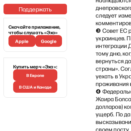
наблюдаются
днепровского
Поддержать
следует изм
комментиров
Скачайте приложение,
❸ Совет ЕС 
чтобы слушать «Эхо»
украинцев. 
Apple
Google
интеграции Д
тому дню, ко
вернуться до
Купить мерч «Эха»:
страны». Сог
В Европе
уехать в Укр
проживания 
В США и Канаде
❹ Федеральн
Жаира Болсон
долларов) к
ущерб. По да
высказывания
своем посту.