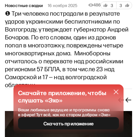
486
Новостные сводки
16 ноября 2025
3
3
❶ Три человека пострадали в результате
ударов украинскими беспилотниками по
Волгограду, утверждает губернатор Андрей
Бочаров. По его словам, один из дронов
попал в многоэтажку, повреждены четыре
многоквартирных дома. Минобороны
отчиталось о перехвате над российскими
регионами 57 БПЛА, в том числе 23 над
Самарской и 17 — над волгоградской
областями.
Скачайте приложение, чтобы
слушать «Эхо»
Ваши любимые ведущие и программы снова
в эфире! Тут всё, как на старом добром «Эхе»
Скачать приложение