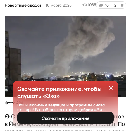
1085
Новостные сводки
16 марта 2025
16
2
Скачайте приложение, чтобы
слушать «Эхо»
Фото: APA
Ваши любимые ведущие и программы снова
в эфире! Тут всё, как на старом добром «Эхе»
❶ США нанесли удары по объектам хуситов
Скачать приложение
в Йемене, сообщает телеканал Al Hadath. По