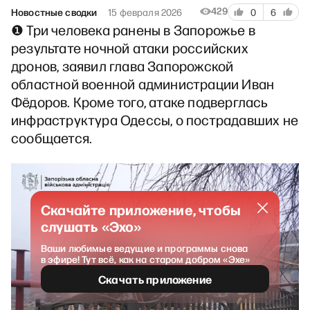
429
Новостные сводки
15 февраля 2026
0
6
❶ Три человека ранены в Запорожье в
результате ночной атаки российских
дронов, заявил глава Запорожской
областной военной администрации Иван
Фёдоров. Кроме того, атаке подверглась
инфраструктура Одессы, о пострадавших не
сообщается.
Скачайте приложение, чтобы
слушать «Эхо»
Ваши любимые ведущие и программы снова
в эфире! Тут всё, как на старом добром «Эхе»
Скачать приложение