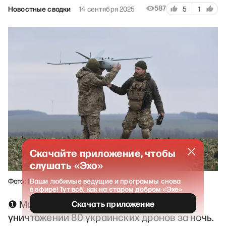
587
Новостные сводки
14 сентября 2025
5
1
Скачайте приложение, чтобы
слушать «Эхо»
Ваши любимые ведущие и программы снова
Фото: Катерина Клочко / PAP / EPA
в эфире! Тут всё, как на старом добром «Эхе»
❶ Минобороны России заявило об
Скачать приложение
уничтожении 80 украинских дронов за ночь.