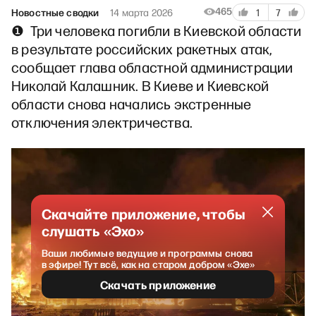
465
Новостные сводки
14 марта 2026
1
7
❶ Три человека погибли в Киевской области
в результате российских ракетных атак,
сообщает глава областной администрации
Николай Калашник. В Киеве и Киевской
области снова начались экстренные
отключения электричества.
Скачайте приложение, чтобы
слушать «Эхо»
Ваши любимые ведущие и программы снова
в эфире! Тут всё, как на старом добром «Эхе»
Скачать приложение