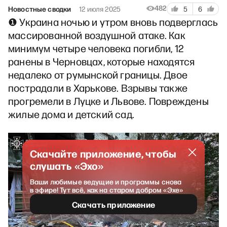
482
Новостные сводки
12 июля 2025
5
6
❶ Украина ночью и утром вновь подверглась
массированной воздушной атаке. Как
минимум четыре человека погибли, 12
ранены в Черновцах, которые находятся
недалеко от румынской границы. Двое
пострадали в Харькове. Взрывы также
прогремели в Луцке и Львове. Повреждены
жилые дома и детский сад.
Скачайте приложение, чтобы
слушать «Эхо»
Ваши любимые ведущие и программы снова
в эфире! Тут всё, как на старом добром «Эхе»
Скачать приложение