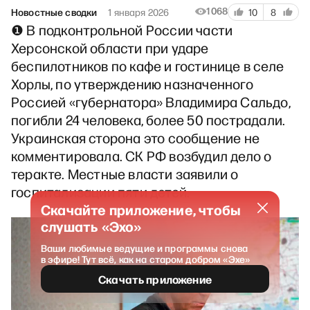
1068
Новостные сводки
1 января 2026
10
8
❶ В подконтрольной России части
Херсонской области при ударе
беспилотников по кафе и гостинице в селе
Хорлы, по утверждению назначенного
Россией «губернатора» Владимира Сальдо,
погибли 24 человека, более 50 пострадали.
Украинская сторона это сообщение не
комментировала. СК РФ возбудил дело о
теракте. Местные власти заявили о
госпитализации пяти детей.
Скачайте приложение, чтобы
слушать «Эхо»
Ваши любимые ведущие и программы снова
в эфире! Тут всё, как на старом добром «Эхе»
Скачать приложение