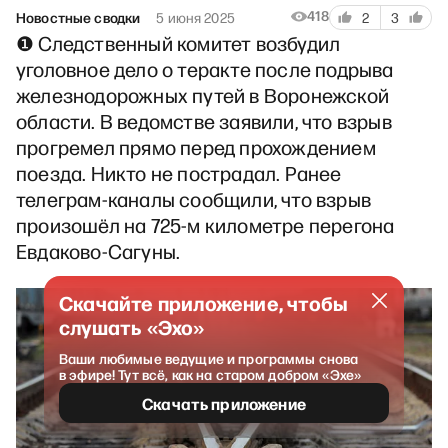
418
Новостные сводки
5 июня 2025
2
3
❶ Следственный комитет возбудил
уголовное дело о теракте после подрыва
железнодорожных путей в Воронежской
области. В ведомстве заявили, что взрыв
прогремел прямо перед прохождением
поезда. Никто не пострадал. Ранее
телеграм-каналы сообщили, что взрыв
произошёл на 725-м километре перегона
Евдаково-Сагуны.
Скачайте приложение, чтобы
слушать «Эхо»
Ваши любимые ведущие и программы снова
в эфире! Тут всё, как на старом добром «Эхе»
Скачать приложение