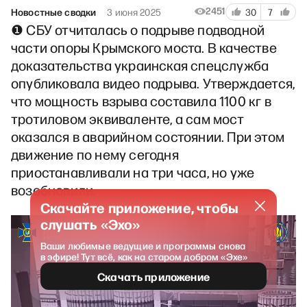
2451
Новостные сводки
3 июня 2025
30
7
❶ СБУ отчиталась о подрыве подводной
части опоры Крымского моста. В качестве
доказательства украинская спецслужба
опубликовала видео подрыва. Утверждается,
что мощность взрыва составила 1100 кг в
тротиловом эквиваленте, а сам мост
оказался в аварийном состоянии. При этом
движение по нему сегодня
приостанавливали на три часа, но уже
возобновили.
Скачайте приложение, чтобы
слушать «Эхо»
Ваши любимые ведущие и программы снова
в эфире! Тут всё, как на старом добром «Эхе»
Скачать приложение